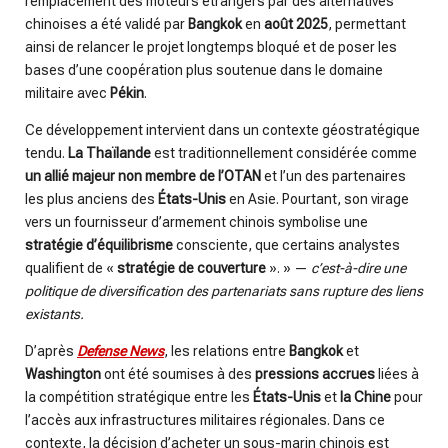
remplacement des moteurs étrangers par des alternatives
chinoises a été validé par
Bangkok
en
août 2025
, permettant
ainsi de relancer le projet longtemps bloqué et de poser les
bases d’une coopération plus soutenue dans le domaine
militaire avec
Pékin
.
Ce développement intervient dans un contexte géostratégique
tendu.
La Thaïlande
est traditionnellement considérée comme
un allié majeur non membre de l’OTAN
et l’un des partenaires
les plus anciens des
États-Unis
en Asie. Pourtant, son virage
vers un fournisseur d’armement chinois symbolise une
stratégie d’équilibrisme
consciente, que certains analystes
qualifient de «
stratégie de couverture
». » —
c’est-à-dire une
politique de diversification des partenariats sans rupture des liens
existants.
D’après
Defense News
, les relations entre
Bangkok
et
Washington
ont été soumises à des
pressions accrues
liées à
la compétition stratégique entre les
États-Unis
et
la
Chine
pour
l’accès aux infrastructures militaires régionales. Dans ce
contexte, la décision d’acheter un sous-marin chinois est