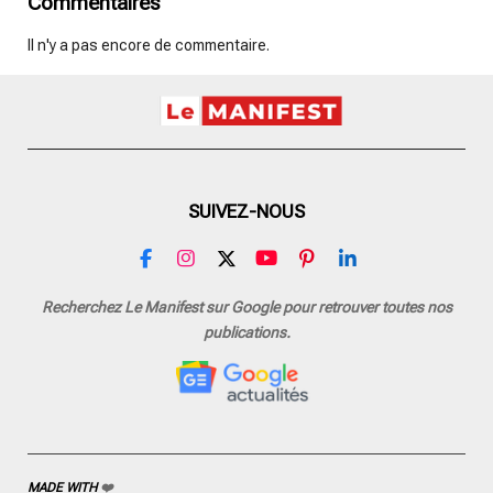
Commentaires
Il n'y a pas encore de commentaire.
SUIVEZ-NOUS
F
I
X
Y
P
L
a
n
o
i
i
c
s
u
n
n
Recherchez Le Manifest sur Google pour retrouver toutes nos
e
t
T
t
k
publications.
b
a
u
e
e
o
g
b
r
d
o
r
e
e
I
k
a
s
n
m
t
MADE WITH
❤️