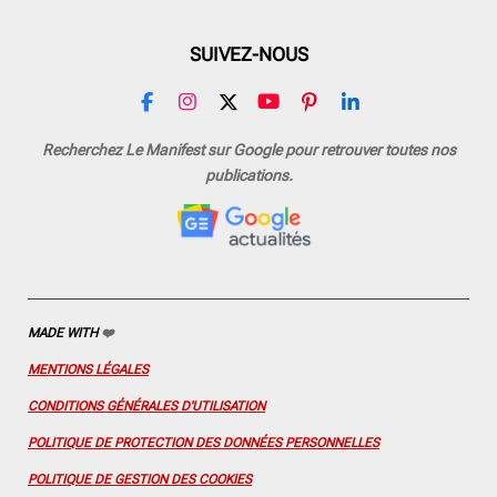
SUIVEZ-NOUS
F
I
X
Y
P
L
a
n
o
i
i
c
s
u
n
n
Recherchez Le Manifest sur Google pour retrouver toutes nos
e
t
T
t
k
publications.
b
a
u
e
e
o
g
b
r
d
o
r
e
e
I
k
a
s
n
m
t
MADE WITH
❤️
MENTIONS LÉGALES
CONDITIONS GÉNÉRALES D'UTILISATION
POLITIQUE DE PROTECTION DES DONNÉES PERSONNELLES
POLITIQUE DE GESTION DES COOKIES