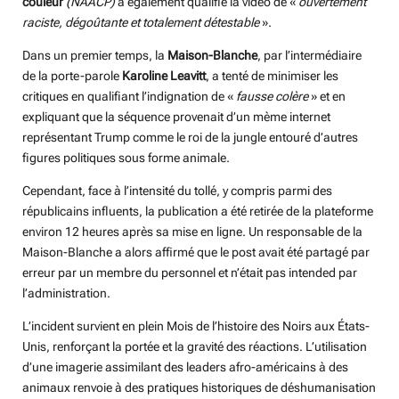
couleur
(NAACP)
a également qualifié la vidéo de «
ouvertement
raciste, dégoûtante et totalement détestable
».
Dans un premier temps, la
Maison-Blanche
, par l’intermédiaire
de la porte-parole
Karoline Leavitt
, a tenté de minimiser les
critiques en qualifiant l’indignation de «
fausse colère
» et en
expliquant que la séquence provenait d’un mème internet
représentant Trump comme le roi de la jungle entouré d’autres
figures politiques sous forme animale.
Cependant, face à l’intensité du tollé, y compris parmi des
républicains influents, la publication a été retirée de la plateforme
environ 12 heures après sa mise en ligne. Un responsable de la
Maison-Blanche a alors affirmé que le post avait été partagé par
erreur par un membre du personnel et n’était pas intended par
l’administration.
L’incident survient en plein Mois de l’histoire des Noirs aux États-
Unis, renforçant la portée et la gravité des réactions. L’utilisation
d’une imagerie assimilant des leaders afro-américains à des
animaux renvoie à des pratiques historiques de déshumanisation