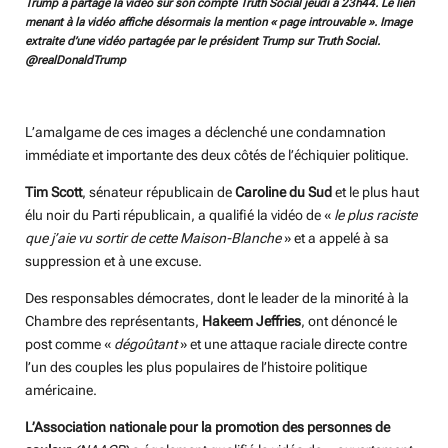
Trump a partagé la vidéo sur son compte Truth Social jeudi à 23h44. Le lien
menant à la vidéo affiche désormais la mention « page introuvable ». Image
extraite d’une vidéo partagée par le président Trump sur Truth Social.
@realDonaldTrump
L’amalgame de ces images a déclenché une condamnation
immédiate et importante des deux côtés de l’échiquier politique.
Tim Scott
, sénateur républicain de
Caroline du Sud
et le plus haut
élu noir du Parti républicain, a qualifié la vidéo de «
le plus raciste
que j’aie vu sortir de cette Maison-Blanche
» et a appelé à sa
suppression et à une excuse.
Des responsables démocrates, dont le leader de la minorité à la
Chambre des représentants,
Hakeem Jeffries
, ont dénoncé le
post comme «
dégoûtant
» et une attaque raciale directe contre
l’un des couples les plus populaires de l’histoire politique
américaine.
L’Association nationale pour la promotion des personnes de