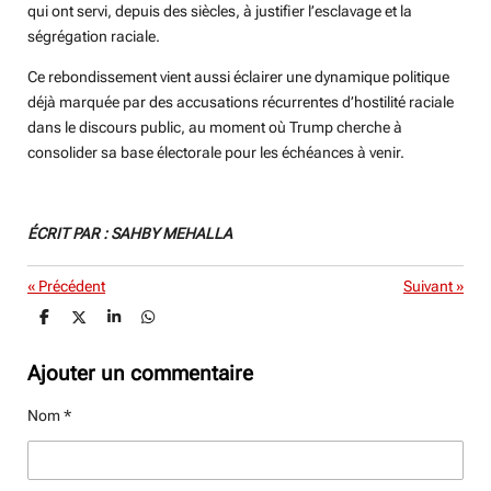
qui ont servi, depuis des siècles, à justifier l’esclavage et la
ségrégation raciale.
Ce rebondissement vient aussi éclairer une dynamique politique
déjà marquée par des accusations récurrentes d’hostilité raciale
dans le discours public, au moment où Trump cherche à
consolider sa base électorale pour les échéances à venir.
ÉCRIT PAR : SAHBY MEHALLA
«
Précédent
Suivant
»
P
P
P
P
a
a
a
a
r
r
r
r
t
t
t
t
Ajouter un commentaire
a
a
a
a
g
g
g
g
Nom *
e
e
e
e
r
r
r
r