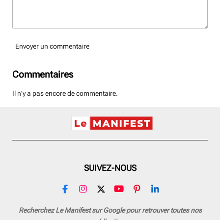
Envoyer un commentaire
Commentaires
Il n'y a pas encore de commentaire.
SUIVEZ-NOUS
F
I
X
Y
P
L
a
n
o
i
i
c
s
u
n
n
Recherchez Le Manifest sur Google pour retrouver toutes nos
e
t
T
t
k