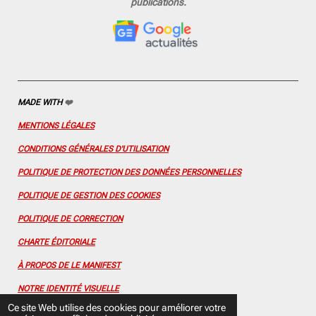
publications.
b
a
u
e
e
o
g
b
r
d
o
r
e
e
I
k
a
s
n
m
t
MADE WITH
❤️
MENTIONS LÉGALES
CONDITIONS GÉNÉRALES D'UTILISATION
POLITIQUE DE PROTECTION DES DONNÉES PERSONNELLES
POLITIQUE DE GESTION DES COOKIES
POLITIQUE DE CORRECTION
CHARTE ÉDITORIALE
À PROPOS DE LE MANIFEST
NOTRE IDENTITÉ VISUELLE
Ce site Web utilise des cookies pour améliorer votre
CONTACTEZ-NOUS