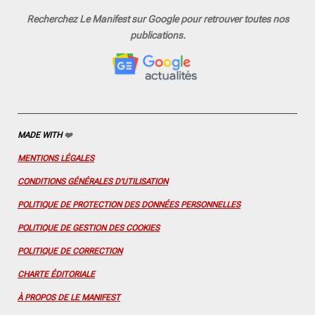
a
n
o
i
i
c
s
u
n
n
Recherchez Le Manifest sur Google pour retrouver toutes nos
e
t
T
t
k
publications.
b
a
u
e
e
o
g
b
r
d
o
r
e
e
I
k
a
s
n
m
t
MADE WITH
❤️
MENTIONS LÉGALES
CONDITIONS GÉNÉRALES D'UTILISATION
POLITIQUE DE PROTECTION DES DONNÉES PERSONNELLES
POLITIQUE DE GESTION DES COOKIES
POLITIQUE DE CORRECTION
CHARTE ÉDITORIALE
À PROPOS DE LE MANIFEST