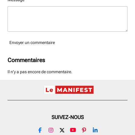
Envoyer un commentaire
Commentaires
Il n'y a pas encore de commentaire.
SUIVEZ-NOUS
F
I
X
Y
P
L