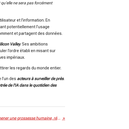
t qu’elle ne sera pas forcément
ilisateur et l’information. En
mant potentiellement l’usage
nsomment et partagent des données.
ilicon Valley
. Ses ambitions
r l’ordre établi en misant sur
êves impériaux.
 attirer les regards du monde entier.
e l’un des
acteurs à surveiller de près
.
trée de l’IA
dans le quotidien des
Chine : un robot capable de mener une grossesse humaine, révolution médicale ou cauchemar éthique ?
»