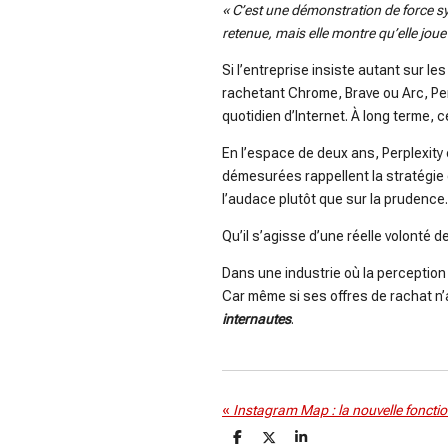
« C’est une démonstration de force s
retenue, mais elle montre qu’elle jo
Si l’entreprise insiste autant sur les
rachetant Chrome, Brave ou Arc, Per
quotidien d’Internet. À long terme,
En l’espace de deux ans, Perplexity
démesurées rappellent la stratégie
l’audace plutôt que sur la prudence.
Qu’il s’agisse d’une réelle volonté 
Dans une industrie où la perceptio
Car même si ses offres de rachat n’a
internautes
.
«
P
P
P