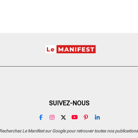
SUIVEZ-NOUS
F
I
X
Y
P
L
a
n
o
i
i
c
s
u
n
n
Recherchez Le Manifest sur Google pour retrouver toutes nos publications
e
t
T
t
k