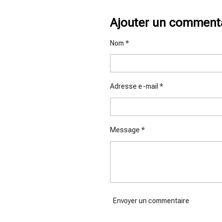
a
a
a
r
r
r
t
t
t
Ajouter un comment
a
a
a
g
g
g
e
e
e
Nom *
r
r
r
Adresse e-mail *
Message *
Envoyer un commentaire