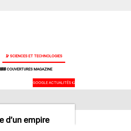
🔭 SCIENCES ET TECHNOLOGIES
𝄃𝄂𝄂𝄀𝄁𝄃𝄂𝄂𝄃 COUVERTURES MAGAZINE
GOOGLE ACTUALITÉS 𝐆
êve d’un empire