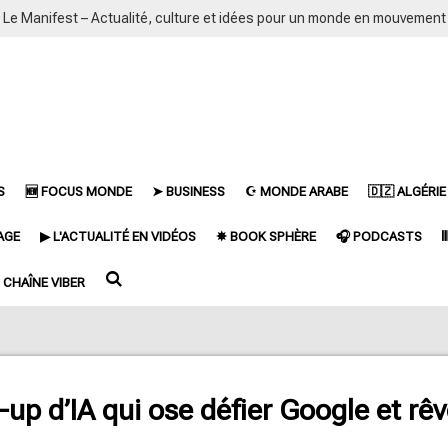
Le Manifest – Actualité, culture et idées pour un monde en mouvement
S
🆕 FOCUS MONDE
➤ BUSINESS
☪ MONDE ARABE
🇩🇿 ALGÉRIE
AGE
▶ L'ACTUALITÉ EN VIDÉOS
✵ BOOK SPHÈRE
🎧 PODCASTS

CHAÎNE VIBER
rt-up d’IA qui ose défier Google et r