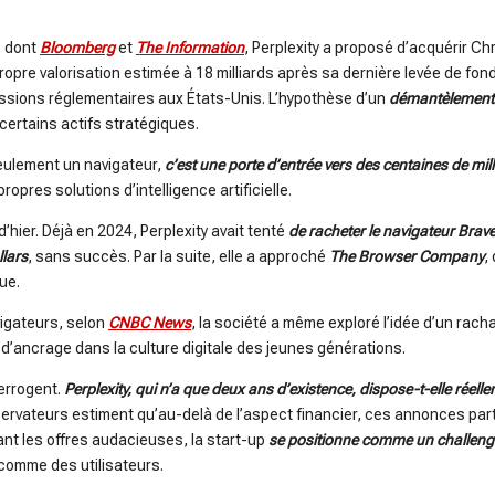
, dont
Bloomberg
et
The Information
, Perplexity a proposé d’acquérir C
propre valorisation estimée à 18 milliards après sa dernière levée de fo
essions réglementaires aux États-Unis. L’hypothèse d’un
démantèlement 
e certains actifs stratégiques.
seulement un navigateur,
c’est une porte d’entrée
vers des centaines de mill
ropres solutions d’intelligence artificielle.
d’hier. Déjà en 2024, Perplexity avait tenté
de racheter le navigateur Brav
llars
, sans succès. Par la suite, elle a approché
The Browser Company
,
ue.
vigateurs, selon
CNBC News
, la société a même exploré l’idée d’un rach
d’ancrage dans la culture digitale des jeunes générations.
errogent.
Perplexity, qui n’a que deux ans d’existence, dispose-t-elle réel
ervateurs estiment qu’au-delà de l’aspect financier, ces annonces par
iant les offres audacieuses, la start-up
se positionne comme un challeng
 comme des utilisateurs.