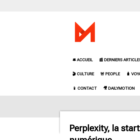
Passer
au
contenu
principal
🛎️ ACCUEIL
📰 DERNIERS ARTICLE
🎬 CULTURE
🚨 PEOPLE
🧳 VOY
📱 CONTACT
🎥 DAILYMOTION
Perplexity, la sta
numérique