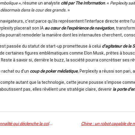
ymbolique »
, résume un analyste
cité par The Information
. «
Perplexity sai
ue désormais dans la cour des grands.
»
 navigateurs, c’est parce qu’ils représentent l’interface directe entre l’ut
plexity placerait son IA
au cœur de l’expérience de navigation
, transfor
 cela pourrait remodeler la manière dont les internautes cherchent, co
 est passée du statut de start-up prometteuse à celui
d’agitateur de la S
 de certaines figures emblématiques comme Elon Musk, prêtes à bouscule
 Reste à savoir si, derrière le buzz, la société pourra concrétiser ses r
de rachat ou d’un
coup de poker médiatique
, Perplexity a réussi son pari,
n compte autant que la technologie, cette jeune pousse s’impose comm
boutissent pas, elles révèlent une stratégie claire, devenir
la porte d’en
Instagram Map : la nouvelle fonctionnalité qui déclenche la colère des utilisateurs