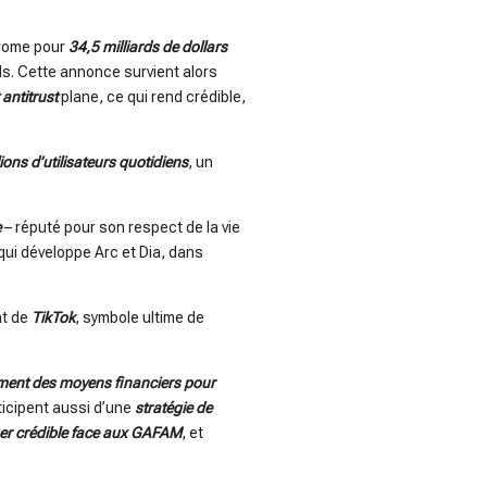
hrome pour
34,5 milliards de dollars
nds. Cette annonce survient alors
antitrust
plane, ce qui rend crédible,
ions d’utilisateurs quotidiens
, un
e
– réputé pour son respect de la vie
 qui développe Arc et Dia, dans
at de
TikTok
, symbole ultime de
lement des moyens financiers pour
ticipent aussi d’une
stratégie de
er crédible face aux GAFAM
, et