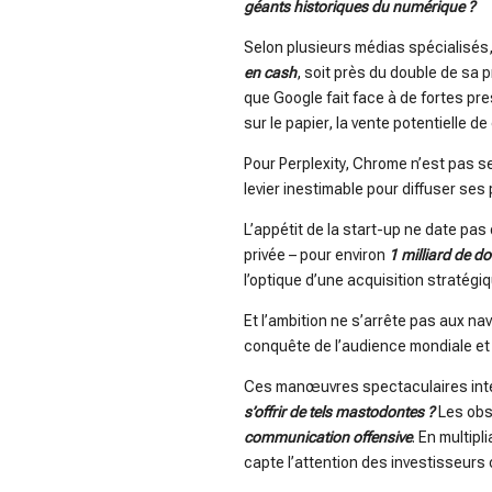
géants historiques du numérique ?
Selon plusieurs médias spécialisés
en cash
, soit près du double de sa 
que Google fait face à de fortes pr
sur le papier, la vente potentielle d
Pour Perplexity, Chrome n’est pas 
levier inestimable pour diffuser ses p
L’appétit de la start-up ne date pas 
privée – pour environ
1 milliard de do
l’optique d’une acquisition stratégiq
Et l’ambition ne s’arrête pas aux na
conquête de l’audience mondiale et 
Ces manœuvres spectaculaires int
s’offrir de tels mastodontes ?
Les obs
communication offensive
. En multipl
capte l’attention des investisseurs