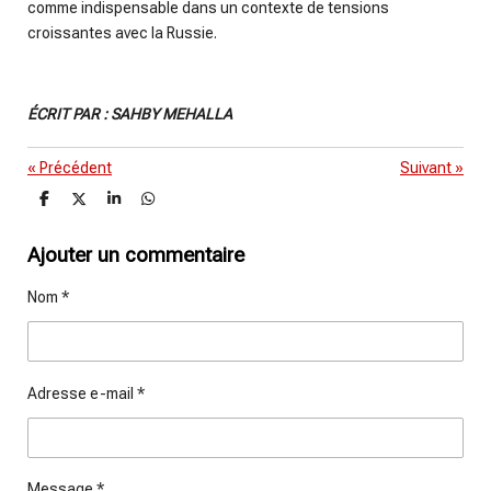
comme indispensable dans un contexte de tensions
croissantes avec la Russie.
ÉCRIT PAR : SAHBY MEHALLA
«
Précédent
Suivant
»
P
P
P
P
a
a
a
a
r
r
r
r
t
t
t
t
Ajouter un commentaire
a
a
a
a
g
g
g
g
Nom *
e
e
e
e
r
r
r
r
Adresse e-mail *
Message *