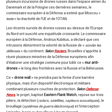
plusieurs incursions de drones russes dans l’espace aérien du
Danemark et de la Pologne ces dernières semaines, le
commissaire européen à la Défense a estimé que Moscou «
teste
» la réactivité de l’UE et de l’OTAN.
Les récents survols de drones russes au-dessus de l’Europe
du Nord ont suscité une inquiétude croissante. Le commissaire
européen à la Défense, Andrius Kubilius, a déclaré que ces
intrusions démontrent la volonté de la Russie de «
sonder les
défenses
» du continent.
Selon
Reuters
, Bruxelles s’apprête à
réunir plusieurs ministres de la Défense européens afin
d’élaborer une stratégie commune pour bâtir ce «
mur anti-
drones
» le long des frontières avec la Russie et la Biélorussie.
Ce «
drone wall
» ne prendra pas la forme d’une barrière
physique, mais d’un dispositif électronique et militaire
combinant plusieurs couches de protection.
Selon
Defense
News
, le projet, baptisé
Eastern Flank Watch
, repose sur trois
piliers, la détection (
radars, satellites, capteurs acoustiques
), le
brouillage (
systèmes de guerre électronique
) et l’interception