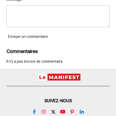
Envoyer un commentaire
Commentaires
Il n'y a pas encore de commentaire.
SUIVEZ-NOUS
F
I
X
Y
P
L