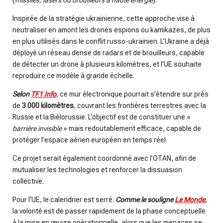
(
missiles, lasers ou brouilleurs à haute énergie
).
Inspirée de la stratégie ukrainienne, cette approche vise à
neutraliser en amont les drones espions ou kamikazes, de plus
en plus utilisés dans le conflit russo-ukrainien. L’Ukraine a déjà
déployé un réseau dense de radars et de brouilleurs, capable
de détecter un drone à plusieurs kilomètres, et l’UE souhaite
reproduire ce modèle à grande échelle.
Selon
TF1 Info
, ce mur électronique pourrait s’étendre sur près
de
3
000 kilomètres
, couvrant les frontières terrestres avec la
Russie et la Biélorussie. L’objectif est de constituer une «
barrière invisible
» mais redoutablement efficace, capable de
protéger l’espace aérien européen en temps réel.
Ce projet serait également coordonné avec l’OTAN, afin de
mutualiser les technologies et renforcer la dissuasion
collective.
Pour l’UE, le calendrier est serré.
Comme le souligne
Le Monde
,
la volonté est de passer rapidement de la phase conceptuelle
à la mise en œuvre opérationnelle, alors que les menaces se