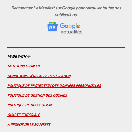
a
n
o
i
i
c
s
u
n
n
Recherchez Le Manifest sur Google pour retrouver toutes nos
e
t
T
t
k
publications.
b
a
u
e
e
o
g
b
r
d
o
r
e
e
I
k
a
s
n
m
t
MADE WITH
❤️
MENTIONS LÉGALES
CONDITIONS GÉNÉRALES D'UTILISATION
POLITIQUE DE PROTECTION DES DONNÉES PERSONNELLES
POLITIQUE DE GESTION DES COOKIES
POLITIQUE DE CORRECTION
CHARTE ÉDITORIALE
À PROPOS DE LE MANIFEST