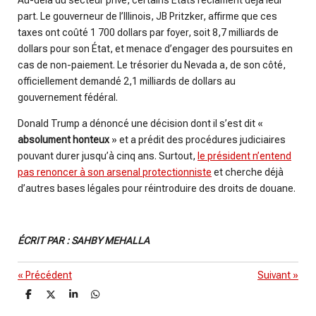
Au-delà du secteur privé, certains États réclament déjà leur
part. Le gouverneur de l’Illinois, JB Pritzker, affirme que ces
taxes ont coûté 1 700 dollars par foyer, soit 8,7 milliards de
dollars pour son État, et menace d’engager des poursuites en
cas de non-paiement. Le trésorier du Nevada a, de son côté,
officiellement demandé 2,1 milliards de dollars au
gouvernement fédéral.
Donald Trump a dénoncé une décision dont il s’est dit «
absolument honteux
» et a prédit des procédures judiciaires
pouvant durer jusqu’à cinq ans. Surtout,
le président n’entend
pas renoncer à son arsenal protectionniste
et cherche déjà
d’autres bases légales pour réintroduire des droits de douane.
ÉCRIT PAR : SAHBY MEHALLA
«
Précédent
Suivant
»
P
P
P
P
a
a
a
a