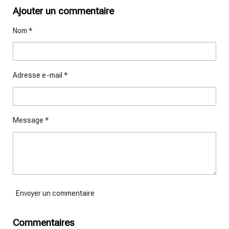
r
r
r
r
t
t
t
t
Ajouter un commentaire
a
a
a
a
g
g
g
g
Nom *
e
e
e
e
r
r
r
r
Adresse e-mail *
Message *
Envoyer un commentaire
Commentaires