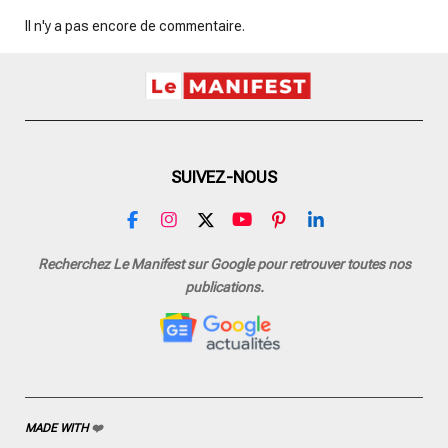
Il n'y a pas encore de commentaire.
SUIVEZ-NOUS
F
I
X
Y
P
L
a
n
o
i
i
c
s
u
n
n
Recherchez Le Manifest sur Google pour retrouver toutes nos
e
t
T
t
k
publications.
b
a
u
e
e
o
g
b
r
d
o
r
e
e
I
k
a
s
n
m
t
MADE WITH
❤️