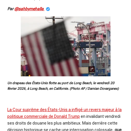
Par
@sahbymehalla
Un drapeau des États-Unis flotte au port de Long Beach, le vendredi 20
février 2026, à Long Beach, en Californie. (Photo AP / Damian Dovarganes)
La Cour suprême des États-Unis a infligé un revers majeur à la
politique commerciale de Donald Trump
en invalidant vendredi
ses droits de douane les plus ambitieux. Mais derrière cette
décision historique se cache une interrogation colossale,
que