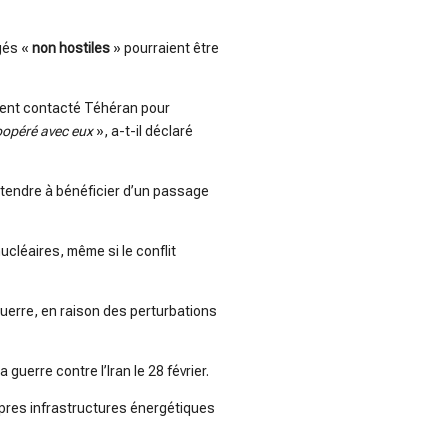
ugés «
non hostiles
» pourraient être
aient contacté Téhéran pour
coopéré avec eux
», a-t-il déclaré
attendre à bénéficier d’un passage
ucléaires, même si le conflit
guerre, en raison des perturbations
guerre contre l’Iran le 28 février.
opres infrastructures énergétiques