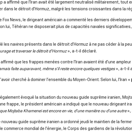
a affirmé que l’Iran avait été largement neutralisé militairement, tout e
 dans le détroit d’Hormuz, malgré les tensions croissantes dans la rég
ne Fox News, le dirigeant américain a commenté les derniers développe
elon lui, Téhéran ne disposerait plus de capacités navales significatives
 les navires présents dans le détroit d’Hormuz à ne pas céder à la pe
urage et traverser le détroit d’Hormuz
», a-t-il déclaré.
affirmé que les frappes menées contre l’Iran avaient été d’une ampleur 
amais faite auparavant, même s’il reste encore quelques vestiges
», a-t-il 
voir cherché à dominer l’ensemble du Moyen-Orient. Selon lui, l’Iran «
également évoqué la situation du nouveau guide suprême iranien, Mojta
 frappe, le président américain a indiqué que le nouveau dirigeant iran
que Mojtaba Khamenei est encore en vie, d’une manière ou d’une autre
»,
le nouveau guide suprême iranien a ordonné jeudi le maintien de la ferme
e commerce mondial de l’énergie, le Corps des gardiens de la révoluti