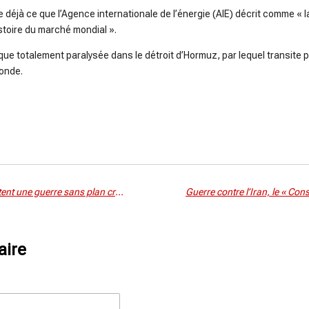
déjà ce que l’Agence internationale de l’énergie (AIE) décrit comme « l
istoire du marché mondial ».
ue totalement paralysée dans le détroit d’Hormuz, par lequel transite 
monde.
Des responsables israéliens admettent une guerre sans plan crédible pour renverser le régime iranien
aire