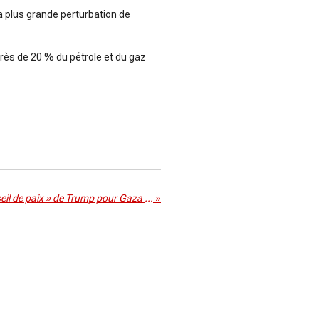
a plus grande perturbation de
près de 20 % du pétrole et du gaz
Guerre contre l’Iran, le « Conseil de paix » de Trump pour Gaza relégué au second plan
»