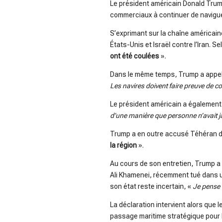
Le président américain Donald Trump 
commerciaux à continuer de naviguer
S’exprimant sur la chaîne américai
États-Unis et Israël contre l’Iran. S
ont été coulées
».
Dans le même temps, Trump a appelé
Les navires doivent faire preuve de co
Le président américain a également 
d’une manière que personne n’avait j
Trump a en outre accusé Téhéran d’a
la région
».
Au cours de son entretien, Trump a 
Ali Khamenei, récemment tué dans une
son état reste incertain, «
Je pense 
La déclaration intervient alors que 
passage maritime stratégique pour l