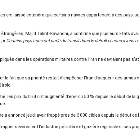
nnes ont laissé entendre que certains navires appartenant à des pays j
es étrangères, Majid Takht-Ravanchi, a confirmé que plusieurs États av
e, «
Certains pays nous ont parlé du transit dans le détroit et nous avons 
mpliqués dans les opérations militaires contre l’Iran ne devraient pas s’
 le fait que sa priorité restait d’empêcher l’Iran d’acquérir des armes n
trole.
hé, les prix du brut ont augmenté d’environ 50 % depuis le début de la 
ue.
 a annoncé jeudi avoir frappé près de 6 000 cibles depuis le début de la 
apper sévèrement l’industrie pétrolière et gazière régionale si ses pr