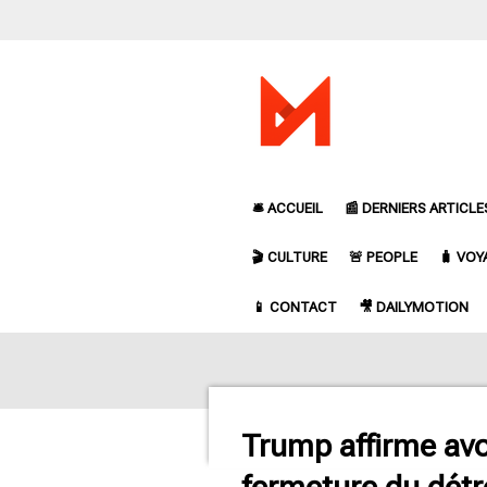
Passer
au
contenu
principal
🛎️ ACCUEIL
📰 DERNIERS ARTICLE
🎬 CULTURE
🚨 PEOPLE
🧳 VOY
📱 CONTACT
🎥 DAILYMOTION
Trump affirme avoir
fermeture du détr