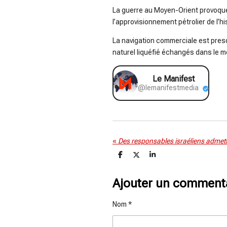
La guerre au Moyen-Orient provoque 
l’approvisionnement pétrolier de l’h
La navigation commerciale est presq
naturel liquéfié échangés dans le 
Le Manifest
@lemanifestmedia
«
P
P
P
a
a
a
r
r
r
t
t
t
Ajouter un comment
a
a
a
g
g
g
e
e
e
Nom *
r
r
r