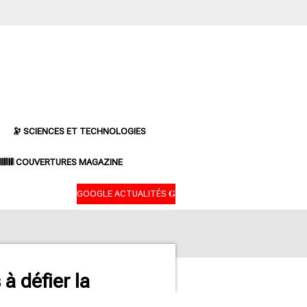
🔭 SCIENCES ET TECHNOLOGIES
𝄃𝄂𝄂𝄀𝄁𝄃𝄂𝄂𝄃 COUVERTURES MAGAZINE
GOOGLE ACTUALITÉS 𝐆
 à défier la