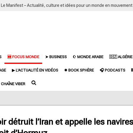
Le Manifest – Actualité, culture et idées pour un monde en mouvement
S
🆕 FOCUS MONDE
➤ BUSINESS
☪ MONDE ARABE
🇩🇿 ALGÉRIE
AGE
▶ L'ACTUALITÉ EN VIDÉOS
✵ BOOK SPHÈRE
🎧 PODCASTS

CHAÎNE VIBER
 détruit l’Iran et appelle les navires
oit d’Hormuz