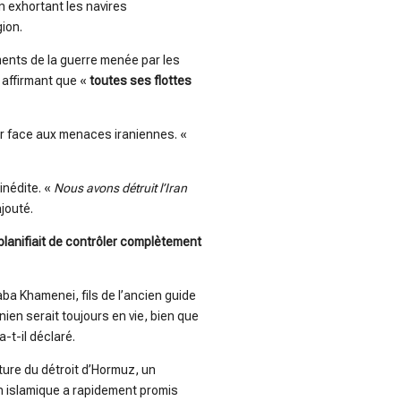
n exhortant les navires
ion.
ments de la guerre menée par les
, affirmant que «
toutes ses flottes
ur face aux menaces iraniennes. «
inédite. «
Nous avons détruit l’Iran
ajouté.
planifiait de contrôler complètement
ba Khamenei, fils de l’ancien guide
ien serait toujours en vie, bien que
 a-t-il déclaré.
ture du détroit d’Hormuz, un
on islamique a rapidement promis