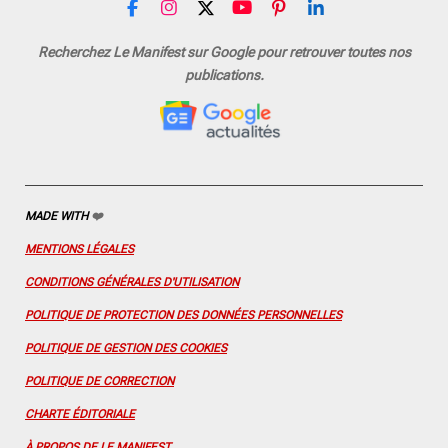
F
I
X
Y
P
L
a
n
o
i
i
c
s
u
n
n
Recherchez Le Manifest sur Google pour retrouver toutes nos
e
t
T
t
k
publications.
b
a
u
e
e
o
g
b
r
d
o
r
e
e
I
k
a
s
n
m
t
MADE WITH
❤️
MENTIONS LÉGALES
CONDITIONS GÉNÉRALES D'UTILISATION
POLITIQUE DE PROTECTION DES DONNÉES PERSONNELLES
POLITIQUE DE GESTION DES COOKIES
POLITIQUE DE CORRECTION
CHARTE ÉDITORIALE
À PROPOS DE LE MANIFEST