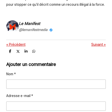
pour stopper ce qu’il décrit comme un recours illégal à la force.
Le Manifest
@lemanifestmedia
«
Précédent
Suivant
»
P
P
P
P
a
a
a
a
r
r
r
r
t
t
t
t
Ajouter un commentaire
a
a
a
a
g
g
g
g
Nom *
e
e
e
e
r
r
r
r
Adresse e-mail *