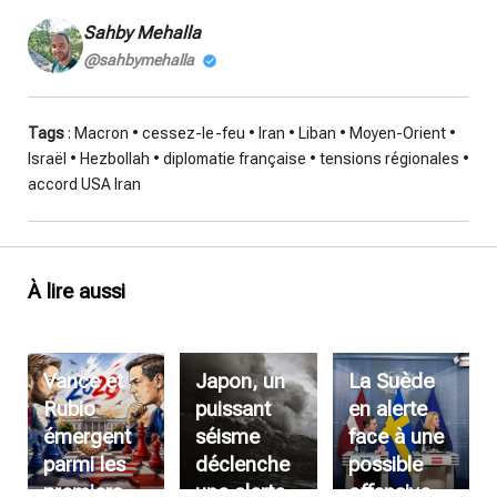
Sahby Mehalla
@sahbymehalla
Tags
: Macron • cessez-le-feu • Iran • Liban • Moyen-Orient •
Israël • Hezbollah • diplomatie française • tensions régionales •
accord USA Iran
À lire aussi
Vance et
Japon, un
La Suède
Rubio
puissant
en alerte
émergent
séisme
face à une
parmi les
déclenche
possible
premiers
une alerte
offensive